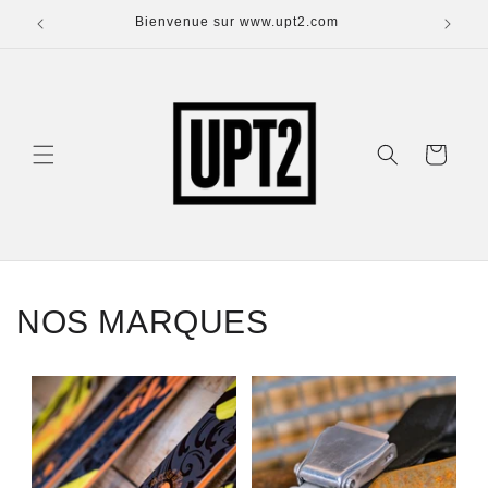
Ignorer et
passer
Bienvenue sur www.upt2.com
T
au
contenu
Panier
NOS MARQUES